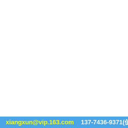
96
xiangxun@vip.163.com
137-7436-937