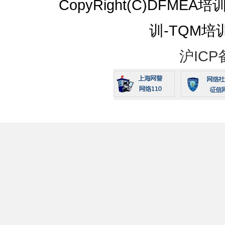
CopyRight(C)DFMEA
训-TQM培训 A
沪ICP备