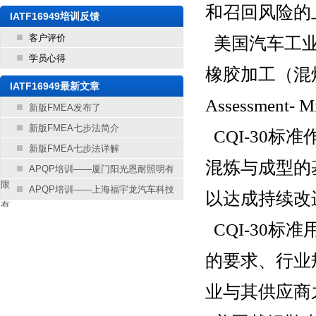
和召回风险的
IATF16949培训反馈
客户评价
美国汽车工业
学员心得
橡胶加工（混炼与成
IATF16949最新文章
Assessment
新版FMEA发布了
新版FMEA七步法简介
CQI-30
新版FMEA七步法详解
混炼与成型的
APQP培训——厦门阳光恩耐照明有
限
APQP培训——上海福宇龙汽车科技
以达成持续改
有
CQI-30标准
的要求、行业
业与其供应商