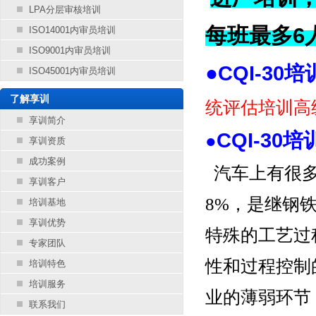
LPA分层审核培训
每班最多6
ISO14001内审员培训
ISO9001内审员培训
●
CQI-30
ISO45001内审员培训
了解享训
统评估培训
高
享训简介
CQI-30
●
享训资质
成功案例
汽车上有很多
享训客户
8%，是继钢
培训基地
享训优势
特殊的工艺过
专家团队
性和过程控制
培训特色
培训服务
业的薄弱环节
联系我们