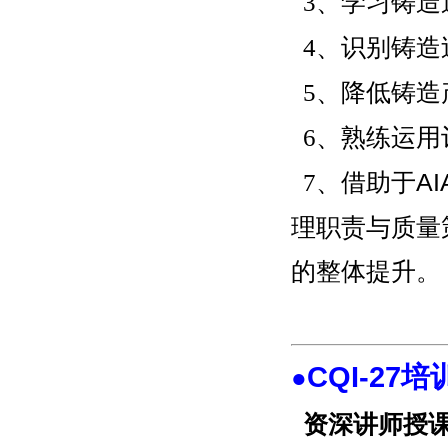
3、学习
铸造
4、识别
铸造
5、降低
铸造
6、
熟练运用
7、
借助于A
理职责与质量
的整体提升
。
CQI-27
●
资深讲师授