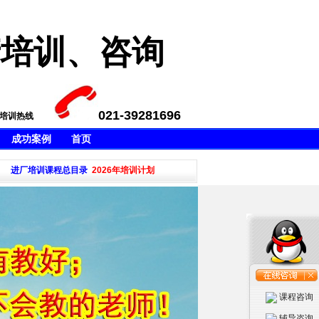
产培训、咨询
021-39281696
A培训热线
成功案例
首页
QP4Wind培训等，不满意不收
进厂培训课程总目录
2026年培训计划
·本公司新推出五大工具培训QQ群239154895,欢迎加入Q
课程咨询
辅导咨询