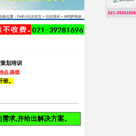
021-39281696
当前位置：
FMEA培训首页
>
培训课程
> APQP培训
期策划培训
地点-路线
开班。
的需求,并给出解决方案
。