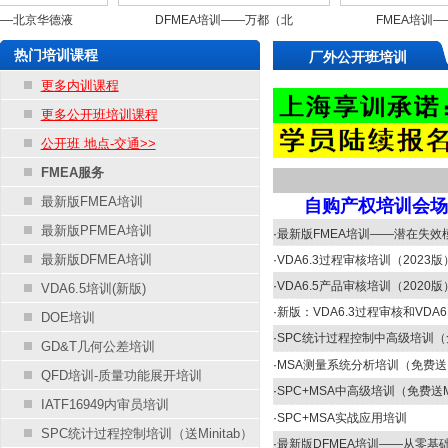
北京华德液
DFMEA培训——万都（北
FMEA培训——
有限责
京）汽车零部件研究开
份有限公
热门培训课程
厂外公开班培训
更多内训课程
更多公开班培训课程
公开班 地点-交通>>
FMEA服务
最新版FMEA培训
自购产权培训会场
最新版PFMEA培训
·
最新版FMEA培训——潜在失效
最新版DFMEA培训
·
VDA6.3过程审核培训（2023版
·
VDA6.5产品审核培训（2020版
VDA6.5培训(新版)
·
新版：VDA6.3过程审核和VDA
DOE培训
·
SPC统计过程控制中高级培训（免费
GD&T几何公差培训
·
MSA测量系统分析培训（免费送Mi
QFD培训-质量功能展开培训
·
SPC+MSA中高级培训（免费送Mi
IATF16949内审员培训
·
SPC+MSA实战应用培训
SPC统计过程控制培训（送Minitab）
·
最新版DFMEA培训——从零基