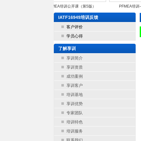
——凯斯纽荷兰
FMEA培训公开课（第5版）
PFMEA培训—
械研发有
造（上海）
IATF16949培训反馈
客户评价
学员心得
了解享训
享训简介
享训资质
成功案例
享训客户
培训基地
享训优势
专家团队
培训特色
培训服务
联系我们