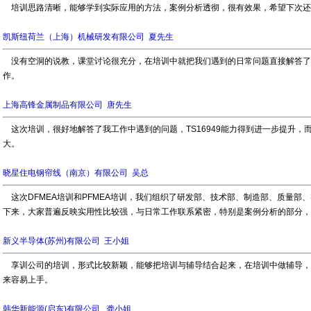
培训思路清晰，能够学到实际应用的方法，案例分析透彻，很有效果，希望下次还
凯斯纽荷兰（上海）机械研发有限公司 夏先生
没有空洞的说教，课堂讨论很充分，在培训中就把我们遇到的日常问题直接解答了
作。
上海
高锋金属制品有限公司
唐先生
这次培训，很好地解答了我工作中遇到的问题，TS16949能力得到进一步提升，
大。
晓星住电钢帘线（南京）有限公司 吴总
这
次
DFMEA培训
和
PFMEA培训
，我们组织了
研发部、技术部、制造部、质量部、
下来，大家普遍反映实用性比较强，与日常工作联系紧密，特别是案例分析的部分，
新义半导体(苏州)有限公司 王小姐
享训公司的培训，形式比较新颖，能够把培训与辅导结合起来，在培训中做辅导，
来容易上手。
韩华新能源(启东)有限公司 龚小姐