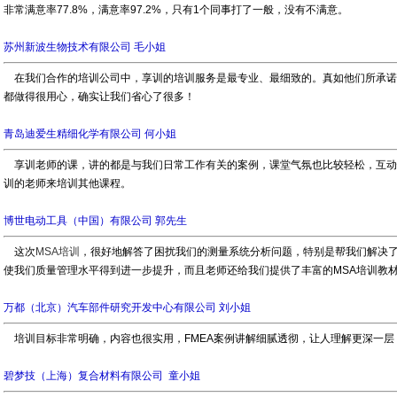
非常满意率77.8%，满意率97.2%，只有1个同事打了一般，没有不满意。
苏州新波生物技术有限公司
毛小姐
在我们合作的培训公司中，享训的培训服务是最专业、最细致的。真如他们所承诺
都做得很用心，确实让我们省心了很多！
青岛迪爱生精细化学有限公司
何小姐
享训老师的课，讲的都是与我们日常工作有关的案例，课堂气氛也比较轻松，互动
训的老师来培训其他课程。
博世电动工具（中国）有限公司 郭先生
这次
MSA培训
，很好地解答了困扰我们的测量系统分析问题，特别是帮我们解决
使我们质量管理水平得到进一步提升，而且老师还给我们提供了丰富的MSA培训教
万都（北京）汽车部件研究开发中心有限公司 刘小姐
培训目标非常明确，内容也很实用，FMEA案例讲解细腻透彻，让人理解更深一层
碧梦技（上海）复合材料有限公司 童小姐