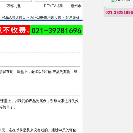
—万都（北
DFMEA培训——惠州市博美
DFMEA培训——
021-39281696
件研究开
电源科技有限公司
（上海）机械
：
FMEA培训首页
>
IATF16949培训反馈
> 客户评价
学员互动。课堂上，老师以我们的产品为案例，组
。课堂上，以我们的产品为案例，引导大家进行失效
得简单了。
培训完，这在以前是从来没有过的。通过学员的评估，