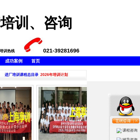
产培训、咨询
021-39281696
A培训热线
成功案例
首页
QI-8培训,LPA培训,VDA6.5培训,APQP4Wind培训等，不满意不收
进厂培训课程总目录
2026年培训计划
·本公司新推出五大工
课程咨询
辅导咨询