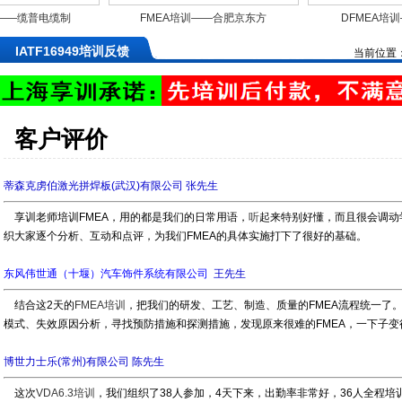
—缆普电缆制
FMEA培训——合肥京东方
DFMEA培训—
有限公司
光电科技有限公司
京）汽车零部
IATF16949培训反馈
当前位置
客户评价
蒂森克虏伯激光拼焊板(武汉)有限公司 张先生
享训老师培训FMEA，用的都是我们的日常用语，
听
起来特别好懂，而且很会调动
织大家逐个分析、互动和点评，为我们FMEA的具体实施打下了很好的基础。
东风伟世通（十堰）汽车饰件系统有限公司
王先生
结合这2天的
FMEA培训
，把我们的研发、工艺、制造、质量的FMEA流程统一了
模式、失效原因分析，寻找预防措施和探测措施，发现原来很难的FMEA，一下子变
博世力士乐(常州)有限公司 陈先生
这次
VDA6.3培训
，我们组织了38人参加，4天下来，出勤率非常好，36人全程