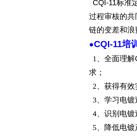
CQI-11
标准
过程审核的共
链的变差和浪
CQI-11
●
1、
全面理解C
求
；
2、
获得有效实
3、
学习电镀
4、
识别电镀
5、
降低电镀